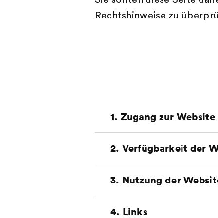
Sie sollten diese Seite d
Rechtshinweise zu überprüf
1. Zugang zur Website
Der Zugan
2. Verfügbarkeit der W
behalten 
entziehen
Emmi Vors
3. Nutzung der Websit
Website" 
Tag verfü
aus irgen
Haftung f
Die Websi
4. Links